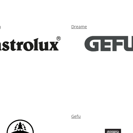
a
Dreame
Gefu