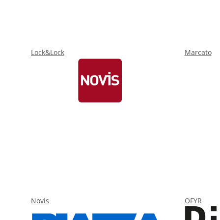
Lock&Lock
Marcato
Novis
OFYR